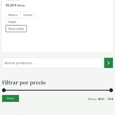
65,00
€
IVA inc.
Blanco
Cerezo
Nogal
Blanco Roto
B
u
s
Filtrar por precio
c
a
r
Filtrar
P
P
Precio:
60 €
—
70 €
r
r
e
e