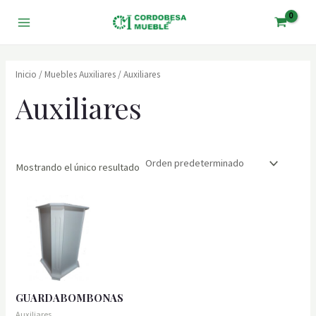
Ir
al
Main
contenido
Menu
Inicio
/
Muebles Auxiliares
/ Auxiliares
Auxiliares
Mostrando el único resultado
GUARDABOMBONAS
Auxiliares