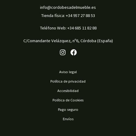
o
c
t
info@cordobesadelmueble.es
u
d
Tienda física: +34 957 27 88 53
t
o
c
u
o
s
t
c
Teléfono Web: +34 685 11 82 88
s
o
t
C/Comandante Velázquez, nº6, Córdoba (España)
s
o
s
Aviso legal
Política de privacidad
Accesibilidad
Política de Cookies
Pago seguro
Envíos