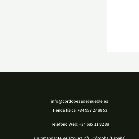
info@cordobesadelmueble.es
Tienda física: +34 957 27 88 53
Teléfono Web: +34 685 11 82 88
C/Comandante Velázquez, nº6, Córdoba (España)