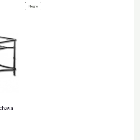
Negro
ochava