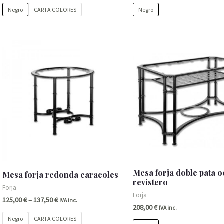
Negro
CARTA COLORES
Negro
Mesa forja doble pata 
Mesa forja redonda caracoles
revistero
Forja
Forja
125,00
€
–
137,50
€
IVA inc.
208,00
€
IVA inc.
Negro
CARTA COLORES