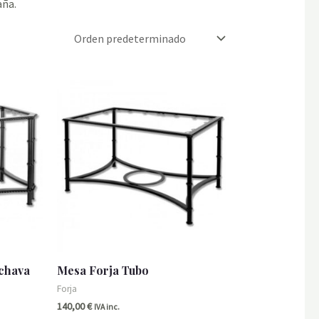
aña.
ochava
Mesa Forja Tubo
Forja
140,00
€
IVA inc.